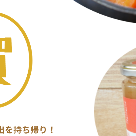
出を
持ち帰り！