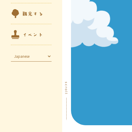
観光する
イベント
scroll