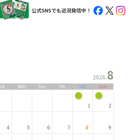
公式SNSでも近況発信中！
8
2026
.
TUE
WED
THU
FRI
SAT
SUN
1
2
4
5
6
7
8
9