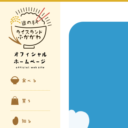
食べる
買う
知る