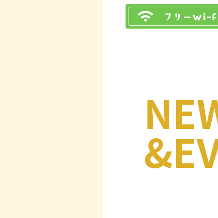
NE
&E