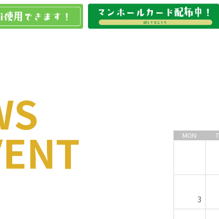
WS
VENT
MON
3