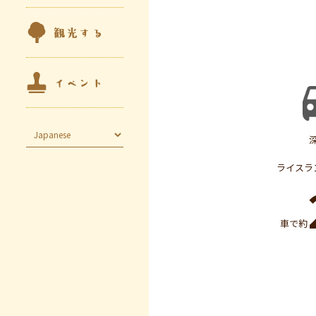
観光する
イベント
深
ライスラ
車で約