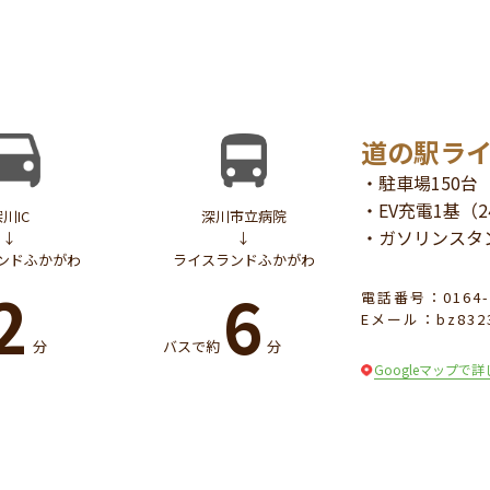
道の駅ラ
・駐車場150台
・EV充電1基（
川IC
深川市立病院
・ガソリンスタ
↓
↓
ンドふかがわ
ライスランドふかがわ
2
6
電話番号：0164-2
Eメール：bz83235
分
バスで約
分
Googleマップで